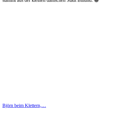
stammt aus der kleinen dänischen Stadt Billund. 😀
Björn beim Klettern,…